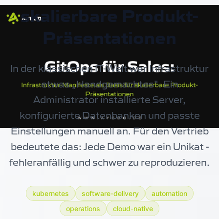
skalierbare Produkt-
Präsentationen
In der klassischen IT-Welt war Infrastruktur
etwas „Handgemachtes". Ein
Administrator installierte Server,
konfigurierte Datenbanken und passte
Einstellungen manuell an. Für den Vertrieb
bedeutete das: Jede Demo war ein Unikat -
fehleranfällig und schwer zu reproduzieren.
kubernetes
software-delivery
automation
operations
cloud-native