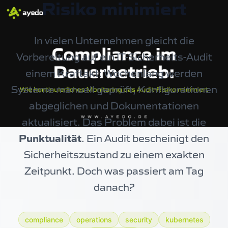
Risiko minimiert
In vielen Unternehmen gleicht die
Vorbereitung auf ein IT-Sicherheits-Audit
einem Kraftakt: Wochenlang werden
Systeme manuell geprüft, Konfigurationen
abgeglichen und Dokumentationen
aktualisiert. Das Problem dabei ist die
Punktualität
. Ein Audit bescheinigt den
Sicherheitszustand zu einem exakten
Zeitpunkt. Doch was passiert am Tag
danach?
compliance
operations
security
kubernetes