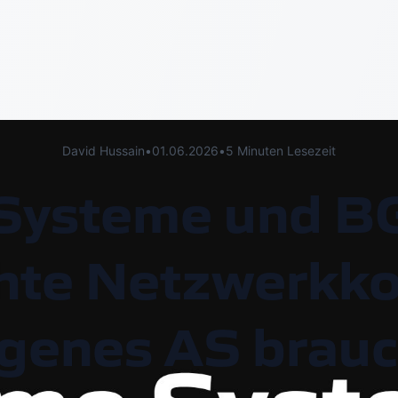
David Hussain
•
01.06.2026
•
5 Minuten Lesezeit
Systeme und BG
te Netzwerkkon
igenes AS brauc