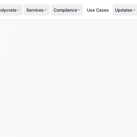
olycrate
Services
Compliance
Use Cases
Updates