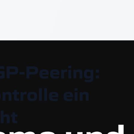
P-Peering:
trolle ein
ht