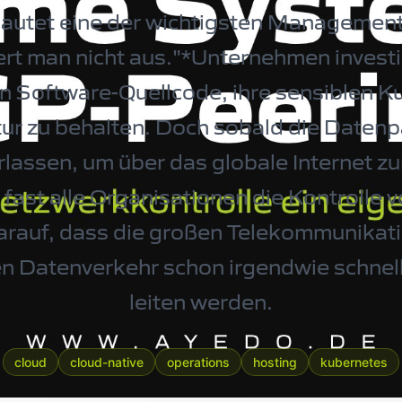
r lautet eine der wichtigsten Management-
t man nicht aus."*Unternehmen investi
en Software-Quellcode, ihre sensiblen 
tur zu behalten. Doch sobald die Daten
lassen, um über das globale Internet 
fast alle Organisationen die Kontrolle vo
darauf, dass die großen Telekommunika
en Datenverkehr schon irgendwie schnell 
leiten werden.
cloud
cloud-native
operations
hosting
kubernetes