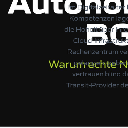
Im Digitalzeitalte
Kompetenzen lager
die Hoheit über ihr
Cloud-Infrastruk
Rechenzentrum ver
gelangen, geben 
vertrauen blind 
Transit-Provider d