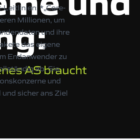
Leitlinien: *„Core-
eren Millionen, um
Kundendaten und ihre
pakete das eigene
zum Endanwender zu
llständig ab. Sie
tionskonzerne und
und sicher ans Ziel