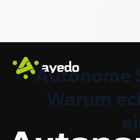
Autonome 
Warum ech
e