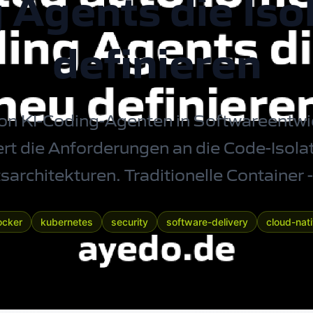
 Agents die Iso
definieren
 von KI-Coding-Agenten in Softwareentw
rt die Anforderungen an die Code-Isola
sarchitekturen. Traditionelle
Container
-
ocker
kubernetes
security
software-delivery
cloud-nat