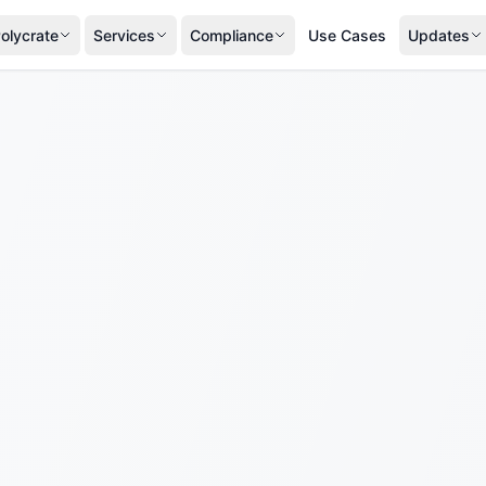
olycrate
Services
Compliance
Use Cases
Updates