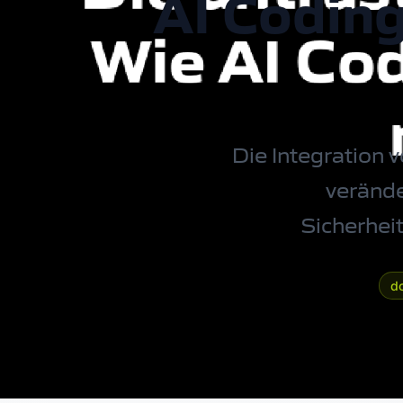
AI Coding
Die Integration
verände
Sicherheit
d