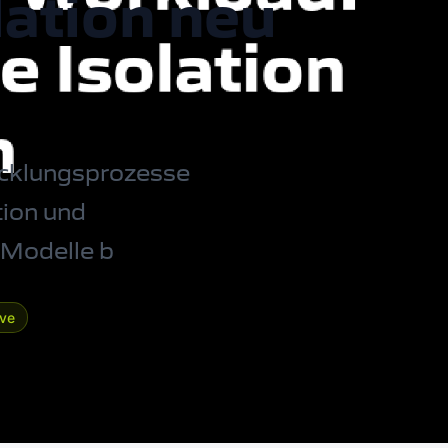
lation neu
icklungsprozesse
tion und
Modelle b
ive