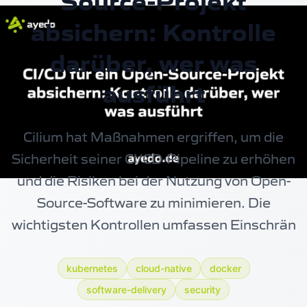
Source-Projekt
absichern: Kontrolle
darüber, wer was
ausführt
Cilium hat Maßnahmen ergriffen, um die
Sicherheit seiner CI/CD-Pipeline zu erhöhen
und die Risiken bei der Nutzung von Open-
Source-Software zu minimieren. Die
wichtigsten Kontrollen umfassen Einschrän
kubernetes
cloud-native
docker
software-delivery
security