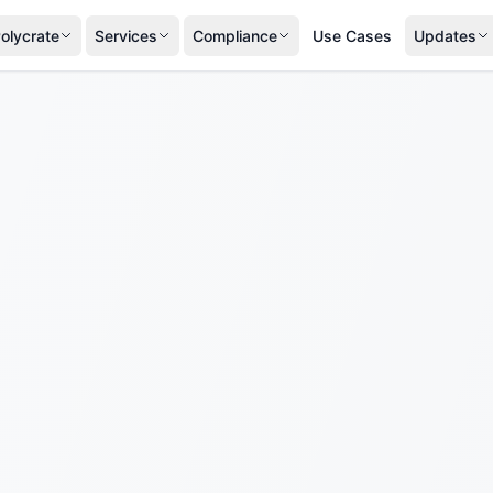
olycrate
Services
Compliance
Use Cases
Updates