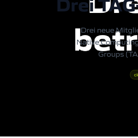
Drei TAG
Drei neue Mitgl
Native Computing
Groups (TA
c