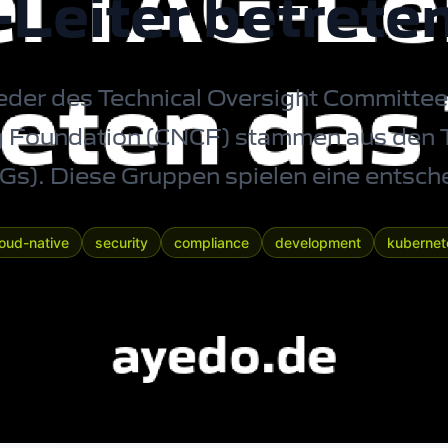
-Leiter betrete
ieder des Technical Oversight Committee
 Foundation (CNCF) stammen aus den T
Gs). Diese Gruppen spielen eine entsch
loud-native
security
compliance
development
kubernet