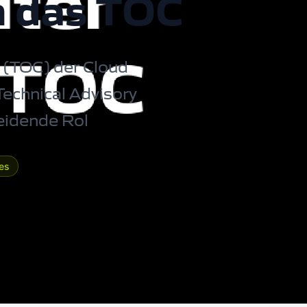
n das TOC
 (TOC) der Cloud
echnical Advisory
eidende Rol
es