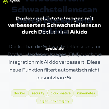
Schwachstellenscan
durch Docker und
Aikido
Docker hat die Schwachstellenscans für
Docker Hardened Images
(DHI) durch die
Integration mit Aikido verbessert. Diese
neue Funktion filtert automatisch nicht
ausnutzbare Sc
docker
security
cloud-native
kubernetes
digital-sovereignty