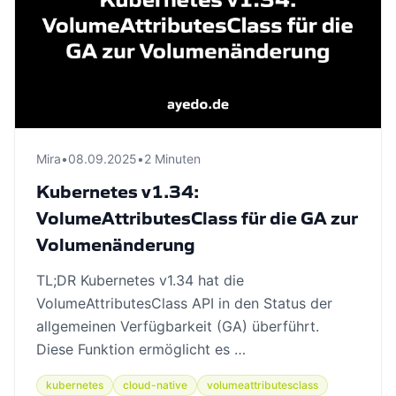
Mira
•
08.09.2025
•
2 Minuten
Kubernetes v1.34:
VolumeAttributesClass für die GA zur
Volumenänderung
TL;DR Kubernetes v1.34 hat die
VolumeAttributesClass API in den Status der
allgemeinen Verfügbarkeit (GA) überführt.
Diese Funktion ermöglicht es …
kubernetes
cloud-native
volumeattributesclass