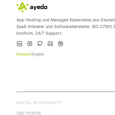
App Hosting und Managed Kubernetes aus Deutsch
SaaS-Anbieter und Softwarehersteller. ISO 27001
konform, 24/7 Support.
LinkedIn
Instagram
GitHub
Discord
Spotify
|
Deutsch
English
DIGITAL SOVEREIGNTY
App Hosting