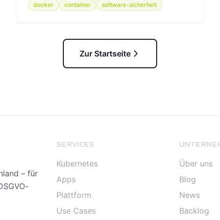
docker
container
software-sicherheit
Zur Startseite
SERVICES
UNTERNE
Kubernetes
Über uns
land – für
Apps
Blog
, DSGVO-
Plattform
News
Use Cases
Backlog