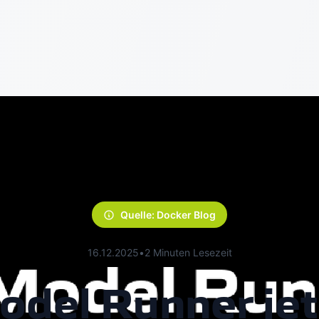
Quelle: Docker Blog
16.12.2025
•
2 Minuten Lesezeit
del Runner jetz