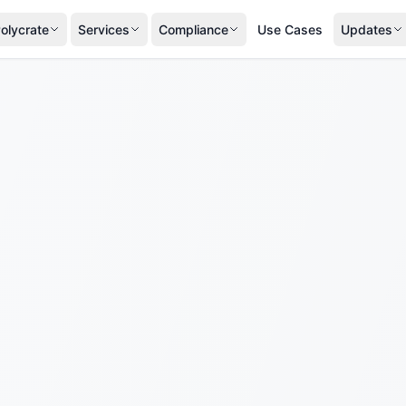
olycrate
Services
Compliance
Use Cases
Updates