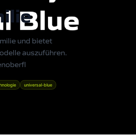
ilie
milie und bietet
Modelle auszuführen.
enoberfl
hnologie
universal-blue