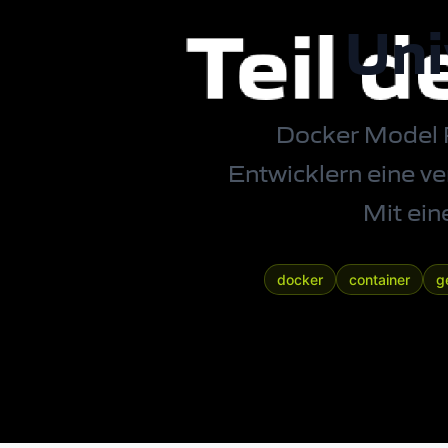
Uni
Docker Model Ru
Entwicklern eine ve
Mit ein
docker
container
g