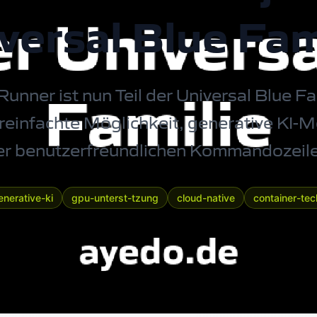
versal Blue Fam
nner ist nun Teil der Universal Blue Fa
reinfachte Möglichkeit, generative KI-
er benutzerfreundlichen Kommandozeil
enerative-ki
gpu-unterst-tzung
cloud-native
container-tec