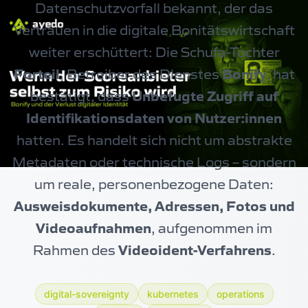
Datenschutzvorfall bekannt, der das
Vertrauen in die digitale Bonitätswirtschaft
weiter erschüttert: Die Schufa-Tochter
Forteil
, Betreiber des Dienstes
Bonify
, hat
bestätigt, dass
Unbefugte Zugriff auf
Identifikationsdaten von Nutzer:innen
hatten. Es handelt sich nicht um abstrakte
Metadaten oder technische Logs – sondern
um reale, personenbezogene Daten:
Ausweisdokumente, Adressen, Fotos und
Videoaufnahmen
, aufgenommen im
Rahmen des
Videoident-Verfahrens
.
digital-sovereignty
kubernetes
operations