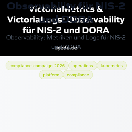
Observability für NIS-2
und DORA
Observability: Metriken und Logs für NIS-2
und DORA
compliance-campaign-2026
operations
kubernetes
platform
compliance