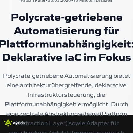
Fabian Peter
•
30.03.2026
•
10 Minuten Lesezeit
Polycrate-getriebene
Automatisierung für
Plattformunabhängigkeit
Deklarative IaC im Fokus
Polycrate-getriebene Automatisierung bietet
eine architekturübergreifende, deklarative
Infrastruktursteuerung, die
Plattformunabhängigkeit ermöglicht. Durch
eine zentrale Abstraktionsebene (Platform
Abstraction Layer) sowie Adapter für
verschiedene Zielplattformen lassen sich