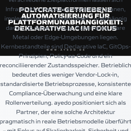
Infrastrukturressourcen konsistent planen,
implementieren und betreiben – unabhängig
davon, ob diese in Cloud, Kubernetes, Bare
Metal oder Edge-Umgebungen liegen.
Kernbestandteile sind Declarative IaC, GitOps-
Prinzipien, Policy-as-Code und ein
reconciliierender Zustandsspeicher. Betrieblic
bedeutet dies weniger Vendor-Lock-in,
standardisierte Betriebsprozesse, konsistente
Compliance-Überwachung und eine klare
Rollenverteilung. ayedo positioniert sich als
Partner, der eine solche Architektur
pragmatisch in reale Betriebsmodelle überführ
– mit Fokus auf Skalierbarkeit, Sicherheit und