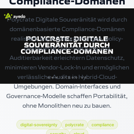
Compliance-Domänen
Polycrate Digitale Souveränität wird durch
domänenbasierte Compliance-Domänen
realisiert: klare Grenzziehungen, policy-
gesteuerte Durchsetzung und
Auditierbarkeit erleichtern Datenschutz,
minimieren Vendor-Lock-In und ermöglichen
verlässliche Audits in Hybrid-Cloud-
Umgebungen. Domain-Interfaces und
Governance-Modelle schaffen Portabilität,
ohne Monolithen neu zu bauen.
digital-sovereignty
polycrate
compliance
security
cloud