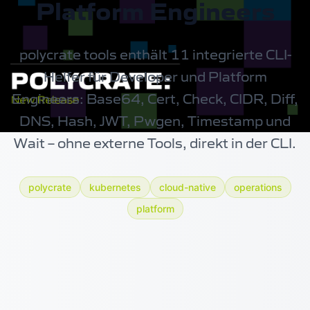
Platform Engineers
polycrate tools enthält 11 integrierte CLI-
Helfer für Developer und Platform
Engineers: Base64, Cert, Check, CIDR, Diff,
DNS, Hash, JWT, Pwgen, Timestamp und
Wait – ohne externe Tools, direkt in der CLI.
polycrate
kubernetes
cloud-native
operations
platform