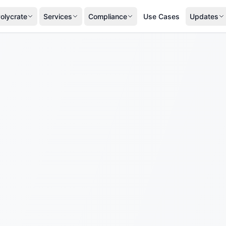
olycrate
Services
Compliance
Use Cases
Updates