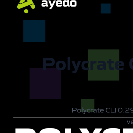
Polycrate 
Polycrate CLI 0.2
v