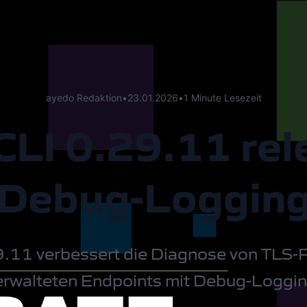
ayedo Redaktion
•
23.01.2026
•
1 Minute Lesezeit
CLI 0.29.11 re
Debug-Loggin
9.11 verbessert die Diagnose von TLS-
erwalteten Endpoints mit Debug-Loggin