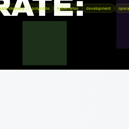
ware-delivery
polycrate
kubernetes
development
opera