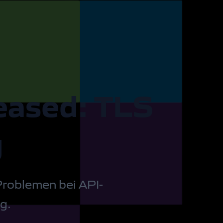
leased: TLS
g
Problemen bei API-
g.