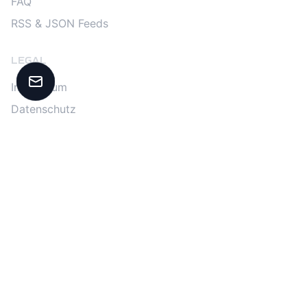
FAQ
RSS & JSON Feeds
LEGAL
Impressum
Kontakt aufnehmen
Datenschutz
Kontakt
AGB
Data Act Compliance Center
Compliance Maßnahmen
DIGITAL SOVEREIGNTY
App Hosting
SaaS Hosting