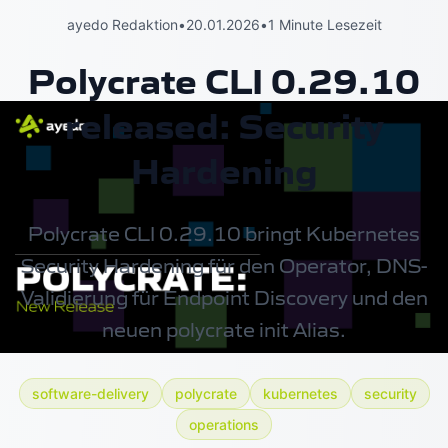
ayedo Redaktion
•
20.01.2026
•
1 Minute Lesezeit
Polycrate CLI 0.29.10
released: Security
Hardening
Polycrate CLI 0.29.10 bringt Kubernetes
Security Hardening für den Operator, DNS-
Validierung für Endpoint Discovery und den
neuen polycrate init Alias.
software-delivery
polycrate
kubernetes
security
operations