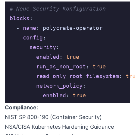
# Neue Security-Konfiguration
blocks
  - 
name
config
security
enabled
: 
true
run_as_non_root
: 
true
read_only_root_filesystem
: 
tr
network_policy
enabled
: 
true
Compliance:
NIST SP 800-190 (Container Security)
NSA/CISA Kubernetes Hardening Guidance