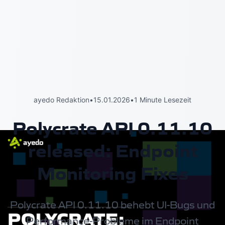
ayedo Redaktion
•
15.01.2026
•
1 Minute Lesezeit
Polycrate API 0.11.10
released: Endpoint
Monitoring Fixes
Polycrate API 0.11.10 behebt UI-Bugs und
Performance-Probleme im Endpoint