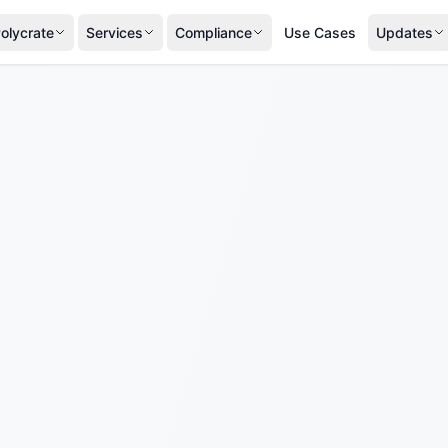
olycrate
Services
Compliance
Use Cases
Updates