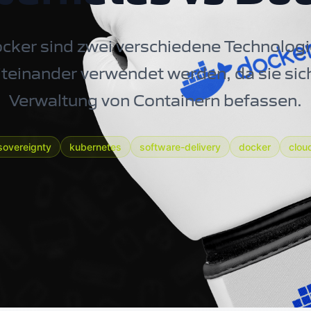
ker sind zwei verschiedene Technologien
teinander verwendet werden, da sie sich
Verwaltung von Containern befassen.
-sovereignty
kubernetes
software-delivery
docker
clou