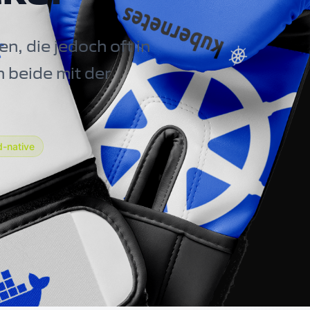
, die jedoch oft in
 beide mit der
d-native