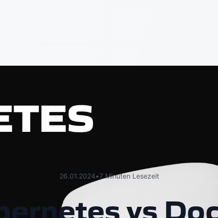
26.01.2024
•
7 Minuten Lesezeit
ernetes vs Do