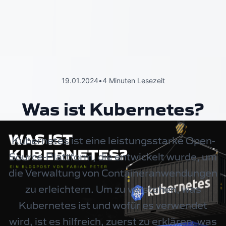
19.01.2024
•
4 Minuten Lesezeit
Was ist Kubernetes?
Kubernetes ist eine leistungsstarke Open-
Source-Plattform, die entwickelt wurde, um
die Verwaltung von Containeranwendungen
zu erleichtern. Um zu verstehen, was
Kubernetes ist und wofür es verwendet
wird, ist es hilfreich, zuerst zu erklären, was