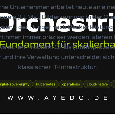
ne Unternehmen arbeitet heute an einer
els (LLMs), Bilderkennung in der Qual
lysen – der Hunger nach Rechenleistung 
rithmen immer präziser werden, stehen I
ysischen Problem: GPUs (Grafikprozesso
 und ihre Verwaltung unterscheidet sic
klassischer IT-Infrastruktur.
igital-sovereignty
kubernetes
operations
cloud-native