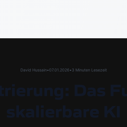
David Hussain
•
07.01.2026
•
3 Minuten Lesezeit
rierung: Das F
skalierbare KI