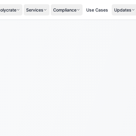
olycrate
Services
Compliance
Use Cases
Updates