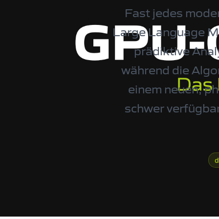
Fast jedes moder
Large Language Mod
prädiktive Ana
während die Algo
einem neuen, ph
schwer verfügbar
d