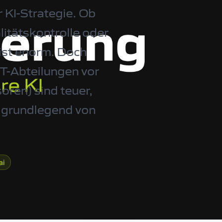
 KI-Strategie. Ob
itätskontrolle oder
ist enorm. Doch
T-Abteilungen vor
ren) sind teuer,
h grundlegend von
ai