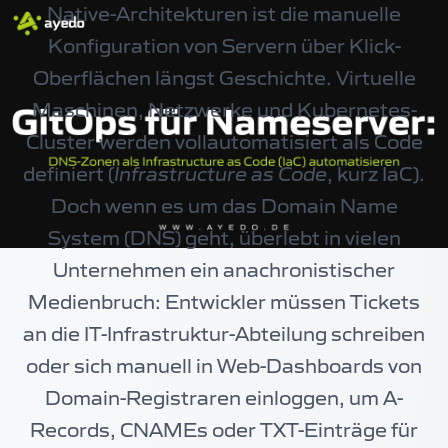
Native-Architekturen ist die manuelle
Konfiguration von Servern über Klick-
Oberflächen längst Geschichte. Virtuelle
Maschinen, Netzwerke und Kubernetes-
Cluster werden vollautomatisiert als Code
definiert (
Infrastructure as Code
, kurz IaC).
Doch wenn es um das Domain Name
System (DNS) geht, überlebt in vielen
Unternehmen ein anachronistischer
Medienbruch: Entwickler müssen Tickets
an die IT-Infrastruktur-Abteilung schreiben
oder sich manuell in Web-Dashboards von
Domain-Registraren einloggen, um A-
Records, CNAMEs oder TXT-Einträge für