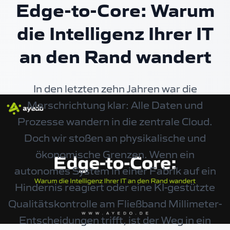
Edge-to-Core: Warum
die Intelligenz Ihrer IT
an den Rand wandert
In den letzten zehn Jahren war die
Marschrichtung klar: Alle Daten und
Prozesse wandern in die zentrale Cloud.
Doch wir stoßen an physikalische und
ökonomische Grenzen. Wenn ein
autonomes System in einer Fabrik auf ein
Hindernis reagiert oder eine KI-gestützte
Qualitätskontrolle am Fließband Millimeter-
Entscheidungen trifft, ist der Weg in ein