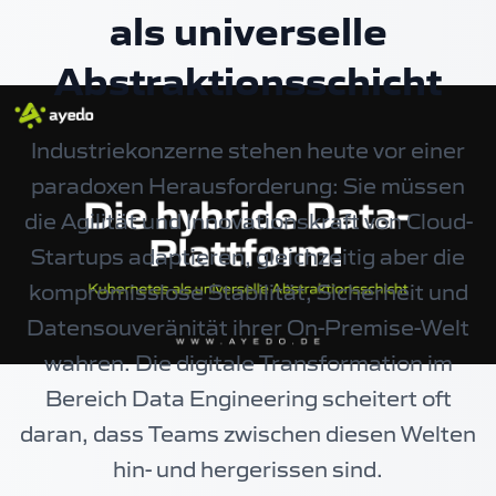
als universelle
Abstraktionsschicht
Industriekonzerne stehen heute vor einer
paradoxen Herausforderung: Sie müssen
die Agilität und Innovationskraft von Cloud-
Startups adaptieren, gleichzeitig aber die
kompromisslose Stabilität, Sicherheit und
Datensouveränität ihrer On-Premise-Welt
wahren. Die digitale Transformation im
Bereich Data Engineering scheitert oft
daran, dass Teams zwischen diesen Welten
hin- und hergerissen sind.