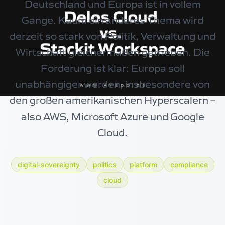
Deutschland und Europa ist in vollem
Gange. Kaum ein anderes Thema wird
derzeit so stark von Politik, Verwaltung und
Wirtschaft gleichermaßen getrieben. Die
Forderung ist klar: Europa soll
unabhängiger werden, insbesondere von
den großen amerikanischen Hyperscalern –
also AWS, Microsoft Azure und Google
Cloud.
digital-sovereignty
politics
platform
compliance
cloud