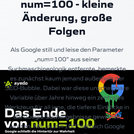
num=100 - kleine
Änderung, große
Folgen
Als Google still und leise den Parameter
„num=100" aus seiner
Suchmaschinenlogik entfernte, bemerkte
es zunächst kaum jemand außerhalb der
SEO-Bubble. Dabei war diese unscheinbare
Variable über Jahre hinweg ein zentrales
Werkzeug für all jene, die tiefere Einblicke in
die Google-Suchergebnisse gewinnen
wollten. Mit „num=100" ließ sich Google