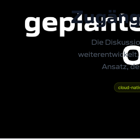
Zugängl
Die Diskussio
weiterentwickelt,
Ansatz, de
cloud-nati