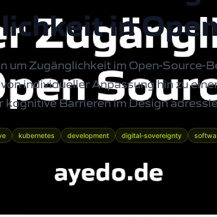
ichkeit in Ope
n um Zugänglichkeit im Open-Source-Be
 von individueller Anpassung hin zu ei
r kognitive Barrieren im Design adressie
ve
kubernetes
development
digital-sovereignty
softwa