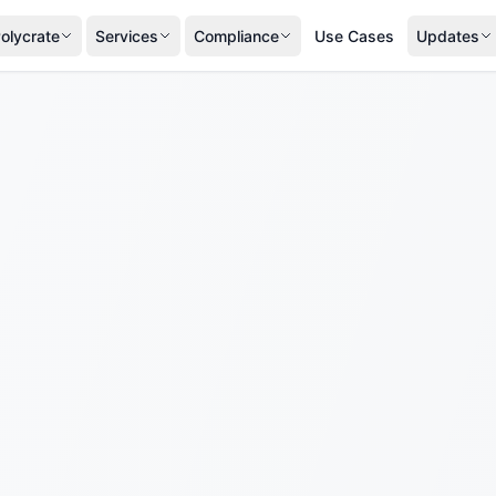
olycrate
Services
Compliance
Use Cases
Updates