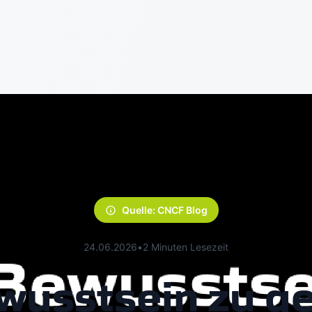
Quelle: CNCF Blog
24.06.2026
•
2 Minuten Lesezeit
wusstsein zu ge