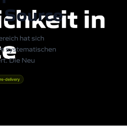
n Source
reich hat sich
nem systematischen
rt. Die Neu
re-delivery