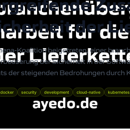
rgreifende Zu
icherheit der Li
hena-Koalition beigetreten, einer bran
Verbesserung der Sicherheit in der Softw
ts der steigenden Bedrohungen durch K
docker
security
development
cloud-native
kubernetes