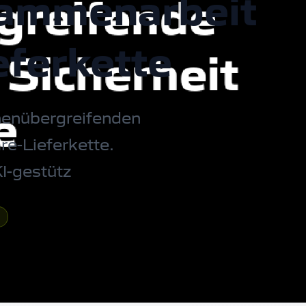
sammenarbeit
eferkette
chenübergreifenden
are-Lieferkette.
I-gestütz