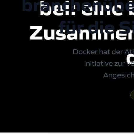
branchenübe
für die S
Docker hat der At
Initiative zur 
Angesich