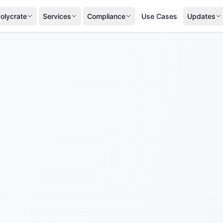
olycrate
Services
Compliance
Use Cases
Updates