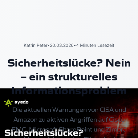
Katrin Peter
•
20.03.2026
•
4 Minuten Lesezeit
Sicherheitslücke? Nein
– ein strukturelles
Informationsproblem
Die aktuellen Warnungen von CISA und
Amazon zu aktiven Angriffen auf Cisco
FMC, Microsoft SharePoint und Zimbra