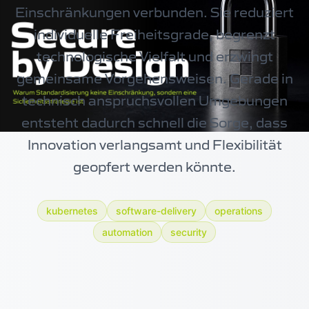
Einschränkungen verbunden. Sie reduziert
individuelle Freiheitsgrade, begrenzt
technologische Vielfalt und erzwingt
gemeinsame Vorgehensweisen. Gerade in
technisch anspruchsvollen Umgebungen
entsteht dadurch schnell die Sorge, dass
Innovation verlangsamt und Flexibilität
geopfert werden könnte.
kubernetes
software-delivery
operations
automation
security