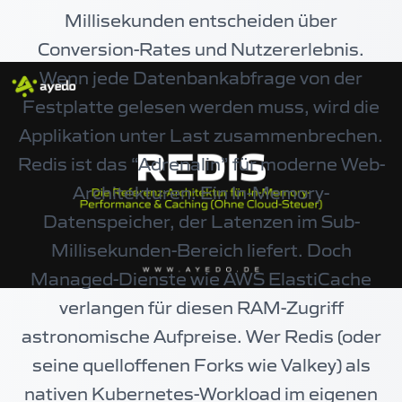
Millisekunden entscheiden über
Conversion-Rates und Nutzererlebnis.
Wenn jede Datenbankabfrage von der
Festplatte gelesen werden muss, wird die
Applikation unter Last zusammenbrechen.
Redis ist das “Adrenalin” für moderne Web-
Architekturen: Ein In-Memory-
Datenspeicher, der Latenzen im Sub-
Millisekunden-Bereich liefert. Doch
Managed-Dienste wie AWS ElastiCache
verlangen für diesen RAM-Zugriff
astronomische Aufpreise. Wer Redis (oder
seine quelloffenen Forks wie Valkey) als
nativen Kubernetes-Workload im eigenen