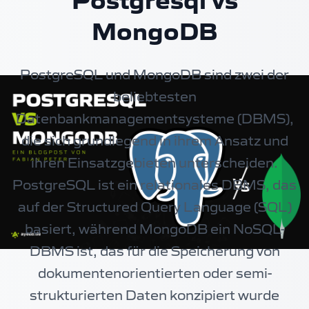
Postgresql vs
MongoDB
PostgreSQL und MongoDB sind zwei der
beliebtesten
Datenbankmanagementsysteme (DBMS),
die sich grundlegend in ihrem Ansatz und
ihren Einsatzgebieten unterscheiden.
PostgreSQL ist ein relationales DBMS, das
auf der Structured Query Language (SQL)
basiert, während MongoDB ein NoSQL-
DBMS ist, das für die Speicherung von
dokumentenorientierten oder semi-
strukturierten Daten konzipiert wurde