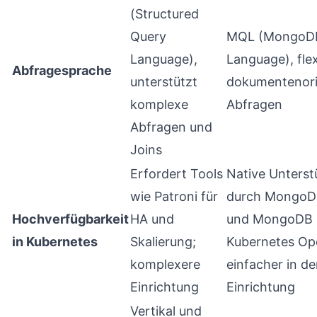
(Structured
Query
MQL (MongoD
Language),
Language), flex
Abfragesprache
unterstützt
dokumentenori
komplexe
Abfragen
Abfragen und
Joins
Erfordert Tools
Native Unters
wie Patroni für
durch MongoDB
Hochverfügbarkeit
HA und
und MongoDB
in Kubernetes
Skalierung;
Kubernetes Op
komplexere
einfacher in de
Einrichtung
Einrichtung
Vertikal und