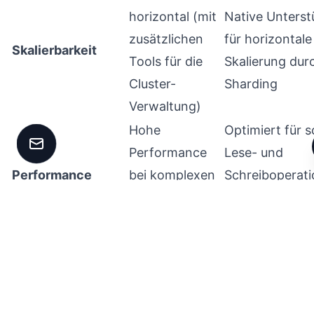
horizontal (mit
Native Unters
zusätzlichen
für horizontale
Skalierbarkeit
Tools für die
Skalierung dur
Cluster-
Sharding
Verwaltung)
Hohe
Optimiert für s
Kontakt aufnehmen
Performance
Lese- und
Performance
bei komplexen
Schreiboperat
Transaktionen
großer Menge
und Abfragen
variabler Date
Management
über
Einfacher und
Automatisierter
Operatoren
automatisierte
Betrieb in
möglich, aber
MongoDB Kube