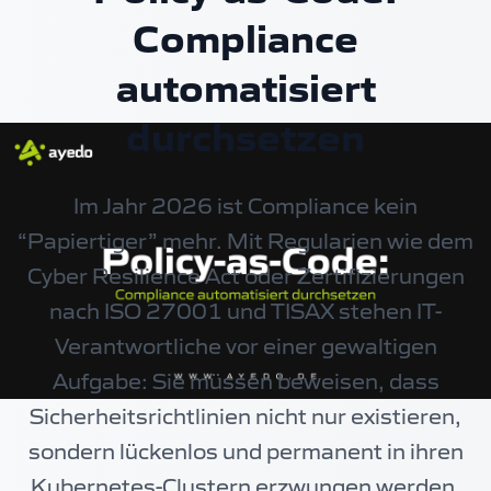
Compliance
automatisiert
durchsetzen
Im Jahr 2026 ist Compliance kein
“Papiertiger” mehr. Mit Regularien wie dem
Cyber Resilience Act oder Zertifizierungen
nach ISO 27001 und TISAX stehen IT-
Verantwortliche vor einer gewaltigen
Aufgabe: Sie müssen beweisen, dass
Sicherheitsrichtlinien nicht nur existieren,
sondern lückenlos und permanent in ihren
Kubernetes-Clustern erzwungen werden.