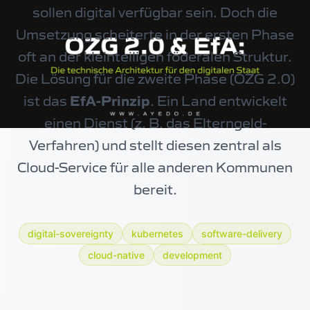
sollen digital verfügbar sein. Doch die
Umsetzung scheiterte in der ersten Phase
oft an der kleinteiligen föderalen Struktur.
Die Lösung für die zweite Phase (OZG 2.0)
ist das
EfA-Prinzip
. Ein Land entwickelt
einen Dienst (z. B. das Elterngeld-
Verfahren) und stellt diesen zentral als
Cloud-Service für alle anderen Kommunen
bereit.
digital-sovereignty
kubernetes
software-delivery
cloud-native
development