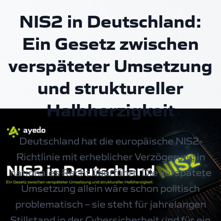
NIS2 in Deutschland:
Ein Gesetz zwischen
verspäteter Umsetzung
und struktureller
Halbherzigkeit
Deutschland hat die europäische NIS2-
Richtlinie mit erheblicher Verzögerung in
nationales Recht überführt. Die verspätete
Umsetzung allein wäre schon politisch
problematisch – sie steht für jahrelangen
Stillstand in der Cybersicherheit und für ein