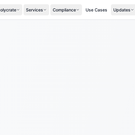
olycrate
Services
Compliance
Use Cases
Updates