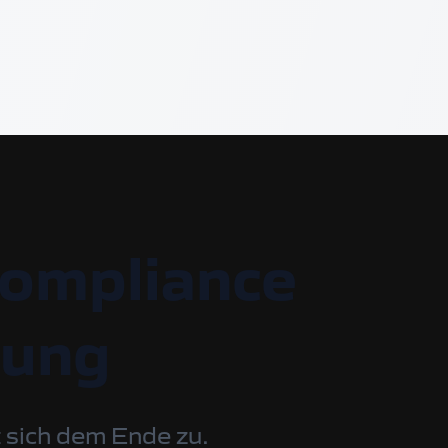
Compliance
rung
gt sich dem Ende zu.