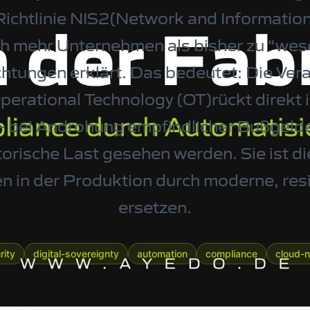
ichtlinie NIS2(Network and Information 
h mehr Unternehmen als bisher zu “wes
chtungen erklärt. Das bedeutet: Die Ver
Operational Technology (OT)rückt direkt 
 bei Androhung empfindlicher Bußgelde
atorische Last gesehen werden. Sie ist di
n in der Produktion durch moderne, res
ersetzen.
rity
digital-sovereignty
automation
compliance
cloud-n