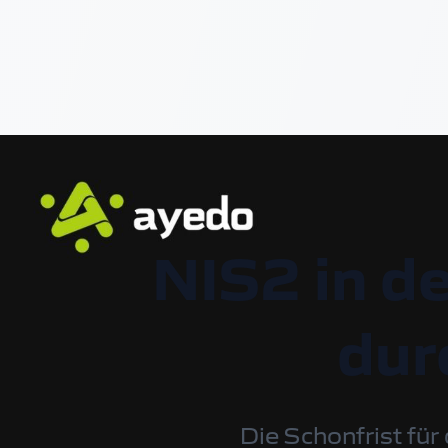
NIS2 in d
dur
Die Schonfrist für 