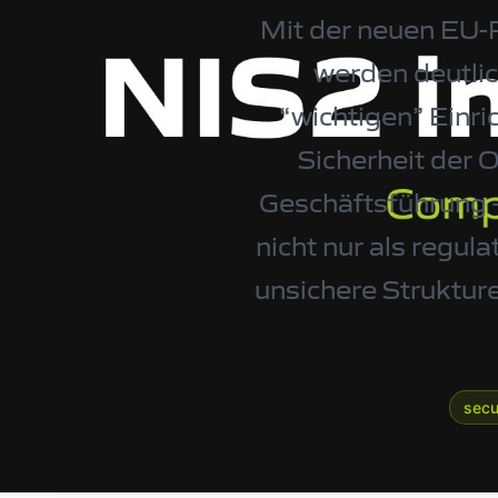
Mit der neuen EU-R
werden deutlic
“wichtigen” Einri
Sicherheit der 
Geschäftsführung –
nicht nur als regul
unsichere Strukture
secu