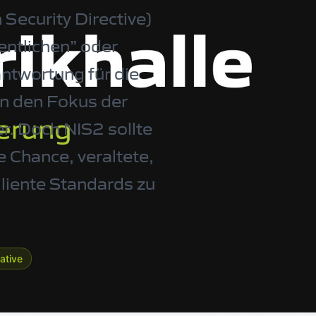
Security Directive)
entlichen” oder
antwortung für die
in den Fokus der
r. Doch NIS2 sollte
e Chance, veraltete,
iliente Standards zu
ative