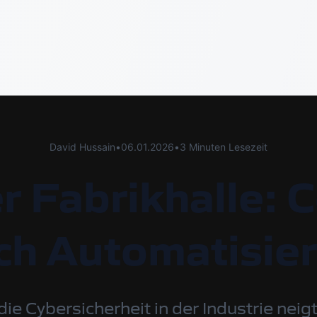
David Hussain
•
06.01.2026
•
3 Minuten Lesezeit
er Fabrikhalle: 
ch Automatisie
die Cybersicherheit in der Industrie nei