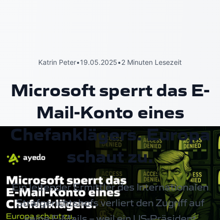
Katrin Peter
•
19.05.2025
•
2 Minuten Lesezeit
Microsoft sperrt das E-
Mail-Konto eines
Chefanklägers. Europa
schaut zu.
Ein leitender Ermittler des Internationalen
Strafgerichtshofs verliert den Zugriff auf
seine E-Mails – weil ein US-Präsident