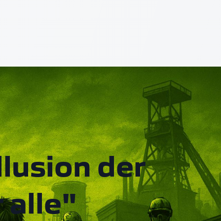
llusion der
 alle"