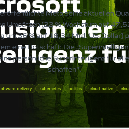
eröffentlichte Meta seine aktuellen Qua
en Umsätzen (22 % Wachstum auf 47,52
g um 36 % auf 18,34 Mrd. US-Dollar) p
em eine Botschaft: Die „Superintelligenz
ine persönliche Superintelligenz für al
schaffen".
software-delivery
kubernetes
politics
cloud-native
clou