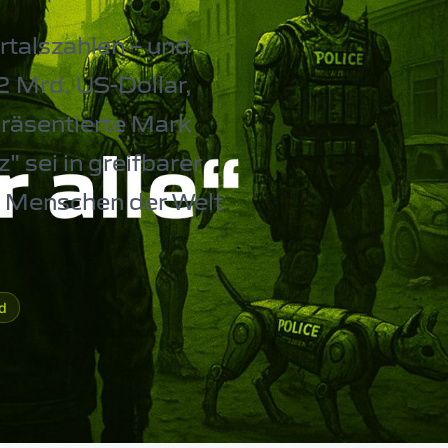
rtalszahlen – und
 Mrd. US-Dollar,
räsentierte Mark
" sei in greifbarer
le Menschen der Welt
d