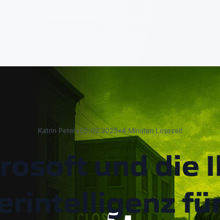
Katrin Peter
•
05.09.2025
•
4 Minuten Lesezeit
osoft und die I
rintelligenz für