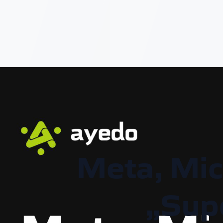
Meta, Micr
„Supe