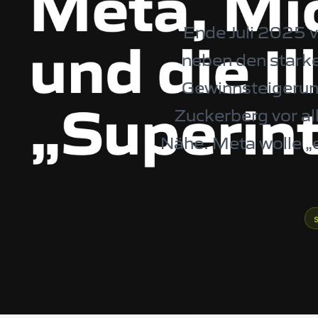
Ende Juli 2025 v
neben den stark
Gewinnsteigerun
Zuckerberg vor all
Nähe. Meta wolle „e