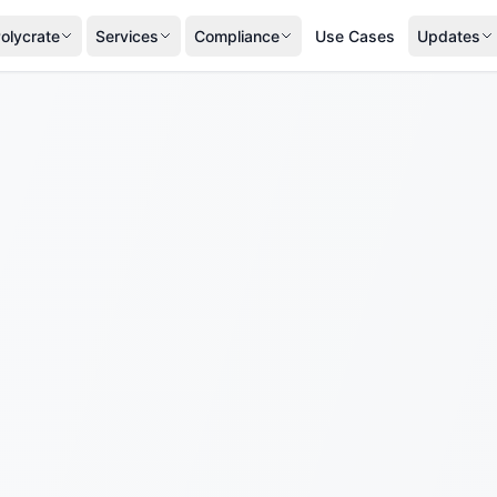
olycrate
Services
Compliance
Use Cases
Updates