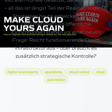
extraterritoriale Gesetze, Sanktionsregime
– all das ist längst Teil der Realität, in der IT-
Strategien heute entwickelt werden.
Unternehmen und öffentliche
Einrichtungen stehen vor einer neuen
Frage: Reicht funktionierende Cloud-
Infrastruktur aus – oder braucht es
zusätzlich strategische Kontrolle?
digital-sovereignty
operations
cloud-native
cloud
automation