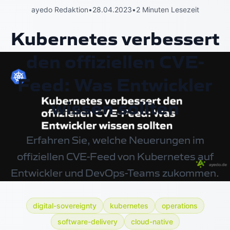
ayedo Redaktion
•
28.04.2023
•
2 Minuten Lesezeit
Kubernetes verbessert
den offiziellen CVE-
Feed: Was Entwickler
wissen sollten
Erfahren Sie, welche Neuerungen im
offiziellen CVE-Feed von Kubernetes auf
Entwickler und DevOps-Teams zukommen.
digital-sovereignty
kubernetes
operations
software-delivery
cloud-native