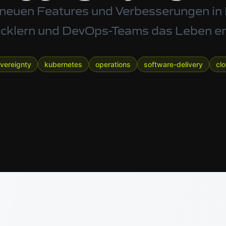
 neuen Features und Verbesserungen in
icklern und DevOps-Teams das Leben erl
overeignty
kubernetes
operations
software-delivery
cl