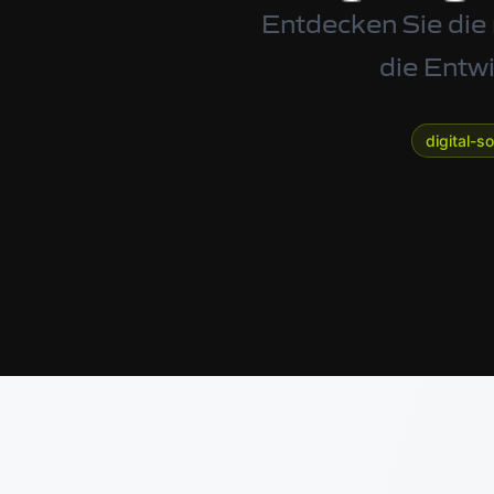
Entdecken Sie die
die Entw
digital-s