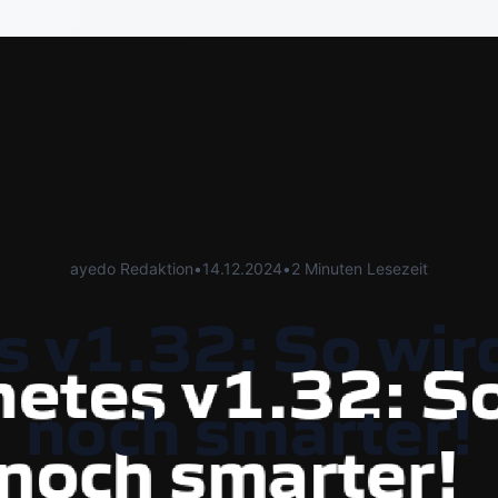
ayedo Redaktion
•
14.12.2024
•
2 Minuten Lesezeit
 v1.32: So wir
noch smarter!