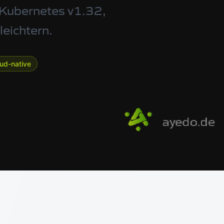
 Kubernetes v1.32,
eichtern.
oud-native