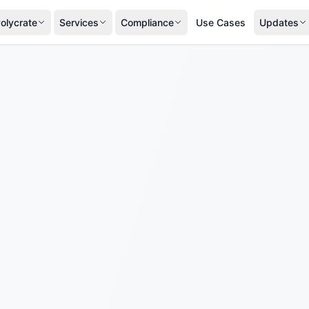
olycrate
Services
Compliance
Use Cases
Updates