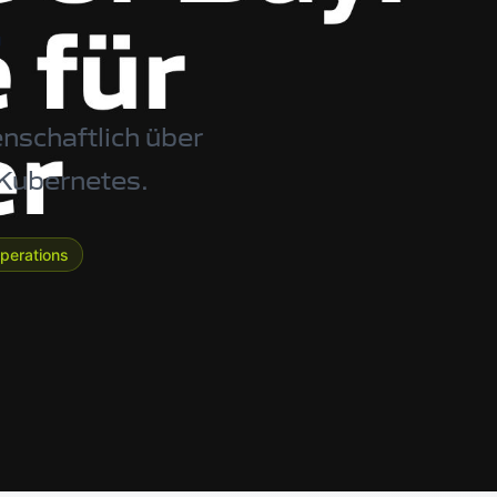
r
nschaftlich über
 Kubernetes.
perations