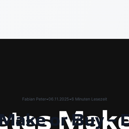
Fabian Peter
•
06.11.2025
•
6 Minuten Lesezeit
Make or Buy –