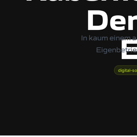
In kaum einem a
Eigenbetrie
digital-s