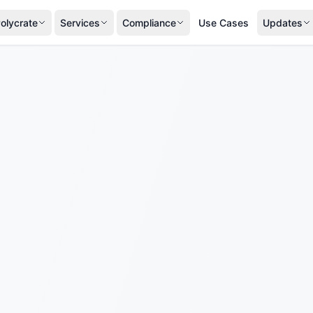
olycrate
Services
Compliance
Use Cases
Updates