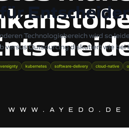
für Entscheide
nderen Technologiebereich wird so leide
b versus Outsourcing diskutiert wie bei
overeignty
kubernetes
software-delivery
cloud-native
o