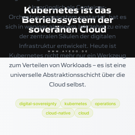
Ursprünglich als Container-
Orchestrierungssystem gestartet, hat es
sich in weniger als einem Jahrzehnt zu einer
der zentralen Säulen der digitalen
Infrastruktur entwickelt. Heute ist
Kubernetes nicht mehr nur ein Werkzeug
zum Verteilen von Workloads – es ist eine
universelle Abstraktionsschicht über die
Cloud selbst.
digital-sovereignty
kubernetes
operations
cloud-native
cloud