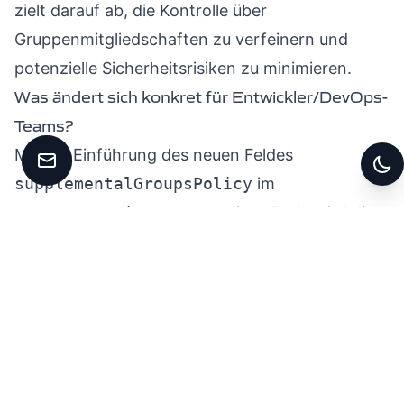
zielt darauf ab, die Kontrolle über
Gruppenmitgliedschaften zu verfeinern und
potenzielle Sicherheitsrisiken zu minimieren.
Was ändert sich konkret für Entwickler/DevOps-
Teams?
Mit der Einführung des neuen Feldes
Kontakt aufnehmen
supplementalGroupsPolicy
im
Zw
.spec.securityContext
eines Pods wird die
Art und Weise, wie Gruppenmitgliedschaften für
Containerprozesse berechnet werden, optimiert.
Entwickler und DevOps-Teams haben nun die
Möglichkeit, zwischen zwei Politiken zu wählen:
Merge
: Die Gruppenmitgliedschaften, die im
/etc/group
für den primären Benutzer des