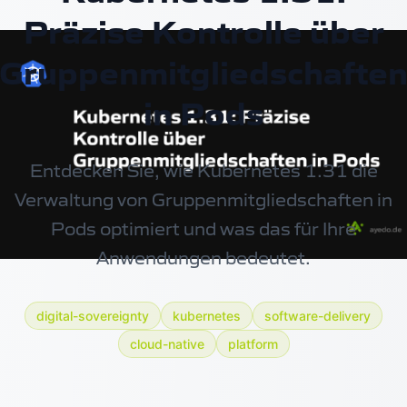
Präzise Kontrolle über
Gruppenmitgliedschafte
in Pods
Entdecken Sie, wie Kubernetes 1.31 die
Verwaltung von Gruppenmitgliedschaften in
Pods optimiert und was das für Ihre
Anwendungen bedeutet.
digital-sovereignty
kubernetes
software-delivery
cloud-native
platform