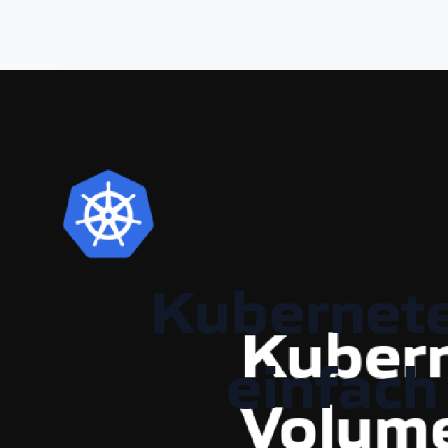
Kubernete
einfach