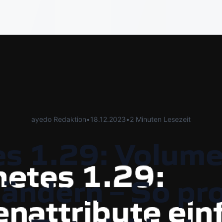
ayedo Redaktion
•
18.12.2023
•
2 Minuten Lesezeit
s 1.29: Volume
 ändern – So pro