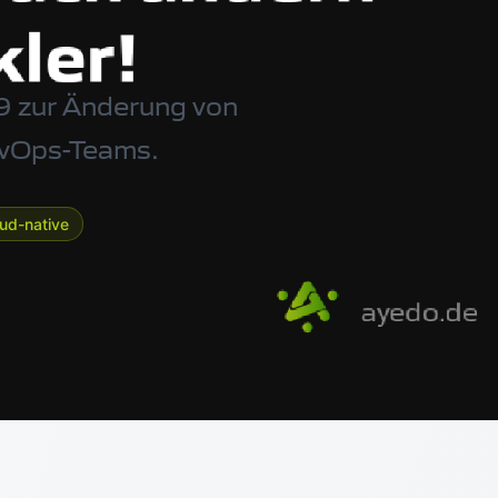
9 zur Änderung von
DevOps-Teams.
oud-native