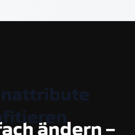
nattribute
fitieren