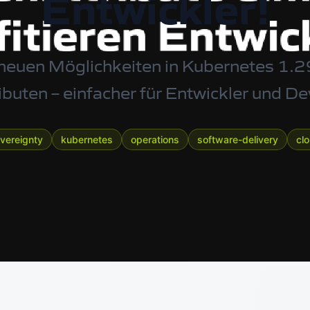
Entwickler!
 neuen Möglichkeiten in Kubernetes 1.2
buten – einfacher für Entwickler und 
overeignty
kubernetes
operations
software-delivery
cl