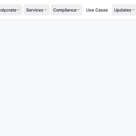
olycrate
Services
Compliance
Use Cases
Updates