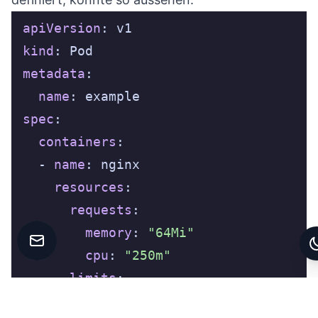
apiVersion
kind
metadata
name
spec
containers
  - 
name
resources
requests
memory
: 
"64Mi"
Kontakt aufnehmen
cpu
: 
"250m"
limits
memory
: 
"64Mi"