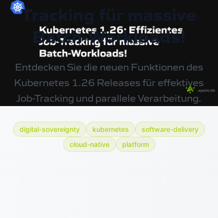
Tracking für massive
Batch-Workloads!
Entdecken Sie die neuen Funktionen des
Kubernetes 1.26 Releases für effektives
Job-Tracking und parallele Verarbeitung.
digital-sovereignty
kubernetes
software-delivery
cloud-native
platform