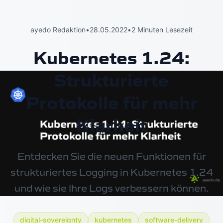
ayedo Redaktion
•
28.05.2022
•
2 Minuten Lesezeit
Kubernetes 1.24:
Strukturierte
Protokolle für mehr
Klarheit
Entdecken Sie die neuen Funktionen für
strukturiertes Logging in Kubernetes 1.24
und wie sie Ihre Logs verbessern können.
digital-sovereignty
kubernetes
software-delivery