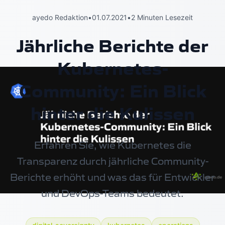
ayedo Redaktion
•
01.07.2021
•
2 Minuten Lesezeit
Jährliche Berichte der
Kubernetes-
Community: Ein Blick
hinter die Kulissen
Erfahren Sie, wie Kubernetes die
Transparenz durch jährliche Community-
Berichte erhöht und was das für Entwickler
und DevOps-Teams bedeutet.